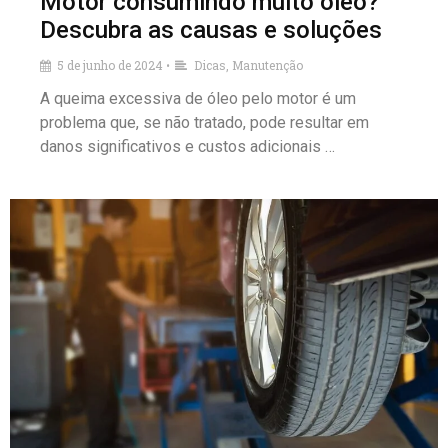
Motor consumindo muito óleo?
Descubra as causas e soluções
5 de junho de 2024
Dicas
,
Manutenção
•
A queima excessiva de óleo pelo motor é um
problema que, se não tratado, pode resultar em
danos significativos e custos adicionais …